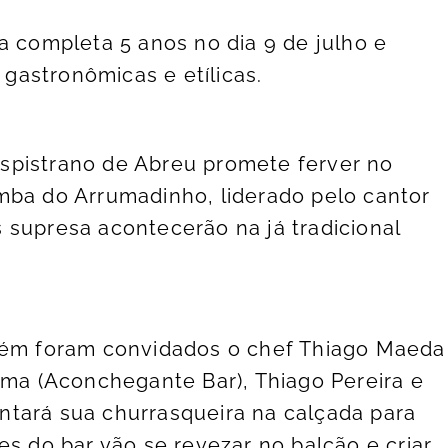
a completa 5 anos no dia 9 de julho e
astronômicas e etílicas.
spistrano de Abreu promete ferver no
mba do Arrumadinho, liderado pelo cantor
 supresa acontecerão na já tradicional
mbém foram convidados o chef Thiago Maeda
ima (Aconchegante Bar), Thiago Pereira e
ntará sua churrasqueira na calçada para
es do bar vão se revezar no balcão e criar