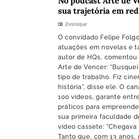
No podcast Arte de Ve
sua trajetória em re
Destaque
O convidado Felipe Folgo
atuações em novelas e t
autor de HQs, comentou 
Arte de Vencer: “Busquei
tipo de trabalho. Fiz cin
história”, disse ele. O c
100 vídeos, garante ent
práticos para empreende
sua primeira faculdade d
vídeo cassete: “Chegava d
Tanto que, com 13 anos,