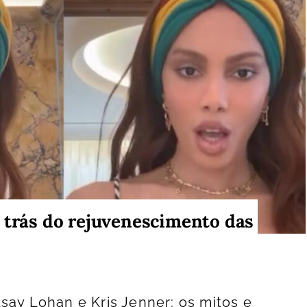
 trás do rejuvenescimento das
say Lohan e Kris Jenner: os mitos e