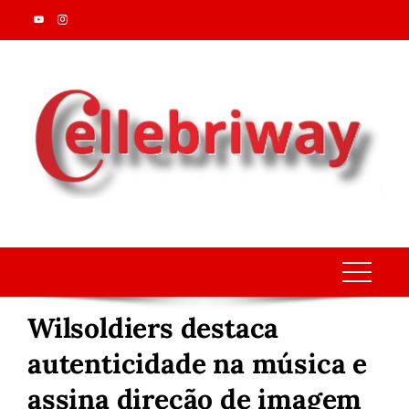
Skip
to
content
Wilsoldiers destaca
autenticidade na música e
assina direção de imagem