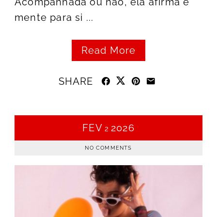
Acompanhada ou não, ela afirma e
mente para si ...
Read More
SHARE
FEV
2026
2
NO COMMENTS