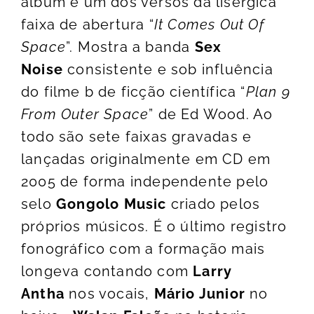
álbum é um dos versos da lisérgica
faixa de abertura “
It Comes Out Of
Space
”. Mostra a banda
Sex
Noise
consistente e sob influência
do filme b de ficção científica “
Plan 9
From Outer Space
” de Ed Wood. Ao
todo são sete faixas gravadas e
lançadas originalmente em CD em
2005 de forma independente pelo
selo
Gongolo Music
criado pelos
próprios músicos. É o último registro
fonográfico com a formação mais
longeva contando com
Larry
Antha
nos vocais,
Mário Junior
no