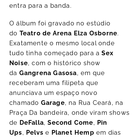
entra para a banda.
O álbum foi gravado no estúdio
do
Teatro de Arena Elza Osborne
.
Exatamente o mesmo local onde
tudo tinha começado para a
Sex
Noise
, com o histórico show
da
Gangrena Gasosa
, em que
receberam uma filipeta que
anunciava um espaço novo
chamado
Garage
, na Rua Ceará, na
Praça Da bandeira, onde viram shows
de
DeFalla
,
Second Come
,
Pin
Ups
,
Pelvs
e
Planet Hemp
em dias