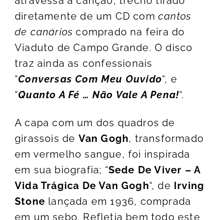
atravessa a canção, trecho tirado
diretamente de um CD com
cantos
de canários
comprado na feira do
Viaduto de Campo Grande. O disco
traz ainda as confessionais
“
Conversas Com Meu Ouvido
“, e
“
Quanto A Fé … Não Vale A Pena!
“.
A capa com um dos quadros de
girassois de
Van Gogh
, transformado
em vermelho sangue, foi inspirada
em sua biografia; “
Sede De Viver – A
Vida Trágica De Van Gogh
“, de
Irving
Stone
lançada em 1936, comprada
em um sebo. Refletia bem todo este