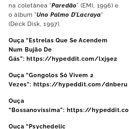
na coletânea “
Paredão
” (EMI, 1996) e
o álbum “
Uno Palmo D’Lacraya
”
(Deck Disk, 1997).
Ouça “Estrelas Que Se Acendem
Num Bujão De
Gás”:
https://hypeddit.com/lxj9e2
Ouça “Gongolos Só Vivem 2
Vezes”:
https://hypeddit.com/dnberu
Ouça
“Bossanovíssima”:
https://hypeddit.co
Ouça “Psychedelic