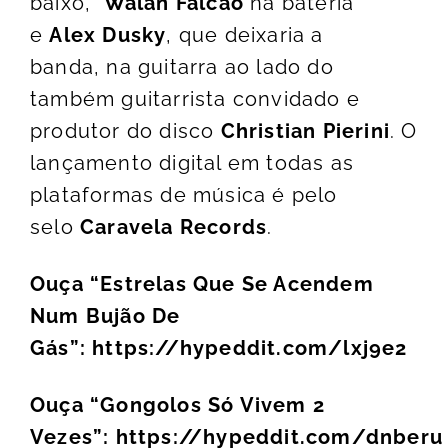
baixo,
Walan Falcão
na bateria
e
Alex Dusky
, que deixaria a
banda,
na guitarra ao lado do
também guitarrista convidado e
produtor do disco
Christian
Pierini
. O
lançamento digital em todas as
plataformas de música é pelo
selo
Caravela Records
.
Ouça “Estrelas Que Se Acendem
Num Bujão De
Gás”:
https://hypeddit.com/lxj9e2
Ouça “Gongolos Só Vivem 2
Vezes”:
https://hypeddit.com/dnberu