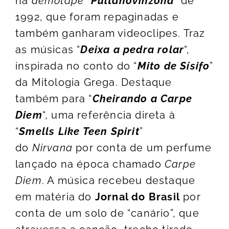
na
demotape
“
Pultanovinzona
” de
1992, que foram repaginadas e
também ganharam videoclipes. Traz
as músicas “
Deixa a pedra rolar
“,
inspirada no conto do “
Mito de Sísifo
”
da Mitologia Grega. Destaque
também para “
Cheirando a Carpe
Diem
“, uma referência direta à
“
Smells Like Teen Spirit
”
do
Nirvana
por conta de um perfume
lançado na época chamado
Carpe
Diem
. A música recebeu destaque
em matéria do
Jornal do Brasil
por
conta de um solo de “canário”, que