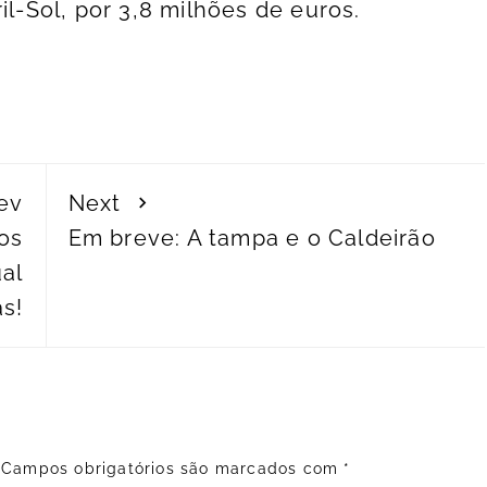
il-Sol, por 3,8 milhões de euros.
ev
Next
os
Em breve: A tampa e o Caldeirão
al
as!
Campos obrigatórios são marcados com
*