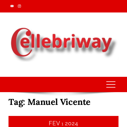
Skip
to
content
Tag:
Manuel Vicente
FEV
2024
1