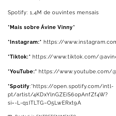
Spotify: 1,4M de ouvintes mensais
*Mais sobre Ávine Vinny*
*Instagram:*
https://www.instagram.co
*Tiktok:*
https://www.tiktok.com/@avin
*YouTube:*
https://www.youtube.com/
*Spotify
:*
https://open.spotify.com/intl-
pt/artist/4KDxYlnGZEiS60pAnfZf4W?
si=-L-q1ITLTG–O5LwERxt9A