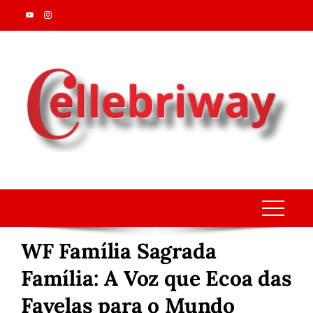
Skip
to
content
WF Família Sagrada
Família: A Voz que Ecoa das
Favelas para o Mundo