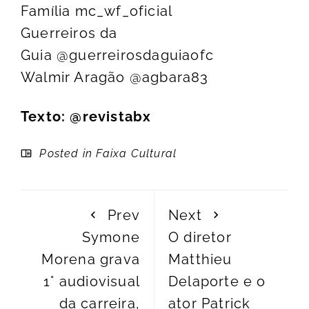
Família
mc_wf_oficial
Guerreiros da
Guia
@guerreirosdaguiaofc
Walmir Aragão
@agbara83
Texto:
@revistabx
Posted in
Faixa Cultural
Prev
Next
Symone
O diretor
Morena grava
Matthieu
1° audiovisual
Delaporte e o
da carreira,
ator Patrick