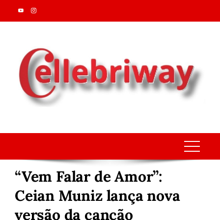
Skip
to
content
“Vem Falar de Amor”:
Ceian Muniz lança nova
versão da canção