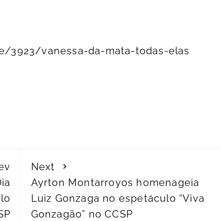
r/e/3923/vanessa-da-mata-todas-elas
ev
Next
Dia
Ayrton Montarroyos homenageia
lo
Luiz Gonzaga no espetáculo “Viva
SP
Gonzagão” no CCSP