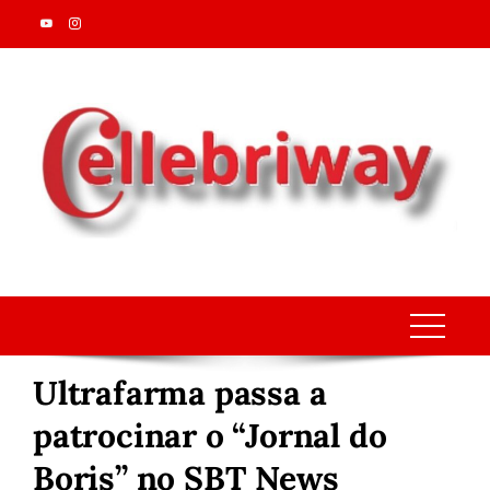
Skip
to
content
Ultrafarma passa a
patrocinar o “Jornal do
Boris” no SBT News