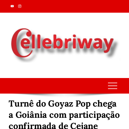
Skip
to
content
Turnê do Goyaz Pop chega
a Goiânia com participação
confirmada de Cejane