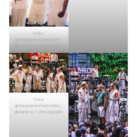
Foto:
@mascarenhasvictor_
@leawry / Divulgação
Foto:
@mascarenhasvictor_
@leawry / Divulgação