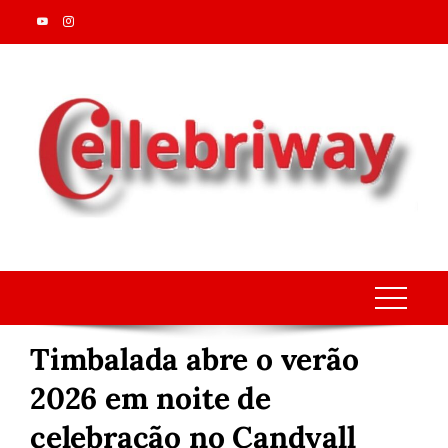
Skip
to
content
Timbalada abre o verão
2026 em noite de
celebração no Candyall