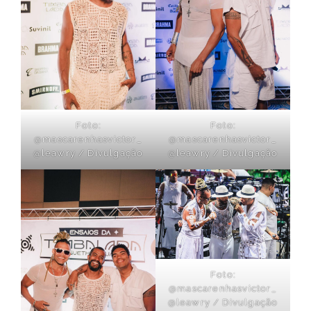
Foto:
Foto:
@mascarenhasvictor_
@mascarenhasvictor_
@leawry / Divulgação
@leawry / Divulgação
Foto:
@mascarenhasvictor_
@leawry / Divulgação