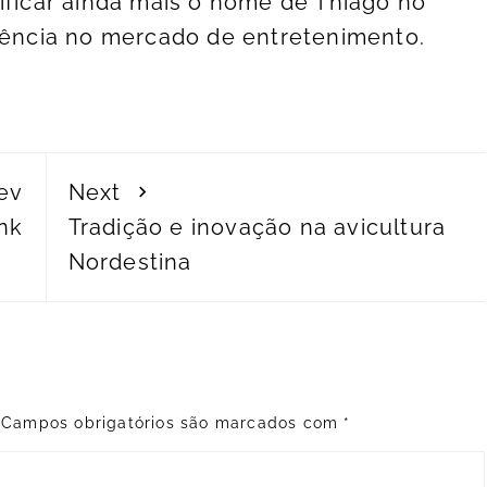
ificar ainda mais o nome de Thiago no
luência no mercado de entretenimento.
ev
Next
nk
Tradição e inovação na avicultura
Nordestina
Campos obrigatórios são marcados com
*