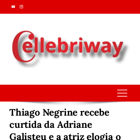
Skip
to
content
Thiago Negrine recebe
curtida da Adriane
Galisteu e a atriz elogia o