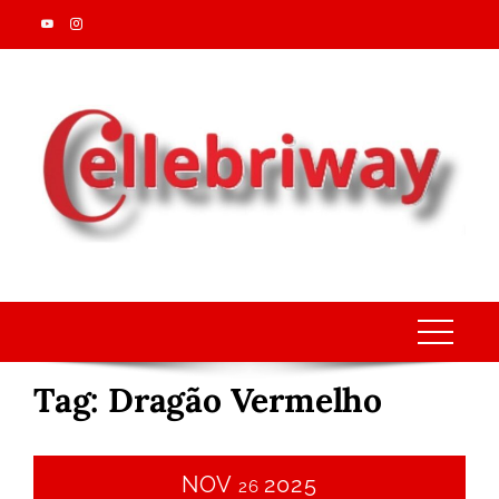
Skip
to
content
Tag:
Dragão Vermelho
NOV
2025
26