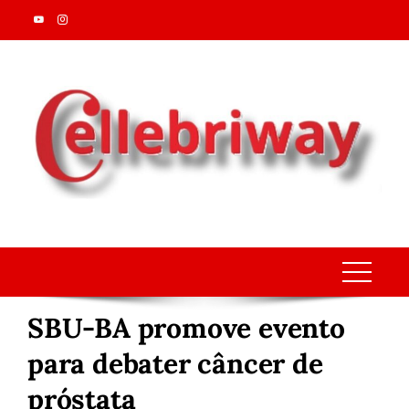
Skip
to
content
SBU-BA promove evento
para debater câncer de
próstata