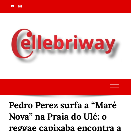
Skip
to
content
Pedro Perez surfa a “Maré
Nova” na Praia do Ulé: o
reggae capixaba encontra a