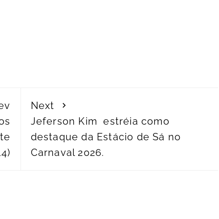
ev
Next
os
Jeferson Kim estréia como
ste
destaque da Estácio de Sá no
14)
Carnaval 2026.