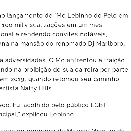
 no lançamento de “Mc Lebinho do Pelo em
 100 mil visualizações em um mês,
ional e rendendo convites notáveis,
ana na mansão do renomado Dj Marlboro.
a adversidades. O Mc enfrentou a traição
ndo na proibição de sua carreira por parte
eu em 2019, quando retomou seu caminho
tista Natty Hills.
o. Fui acolhido pelo público LGBT,
cipal,” explicou Lebinho.
ação no programa de Marcos Mion, onde