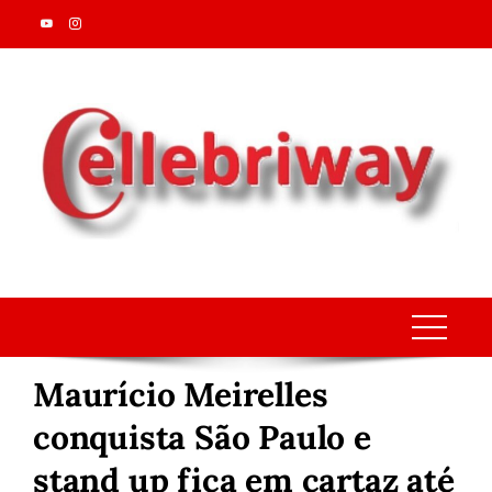
Skip
to
content
Maurício Meirelles
conquista São Paulo e
stand up fica em cartaz até