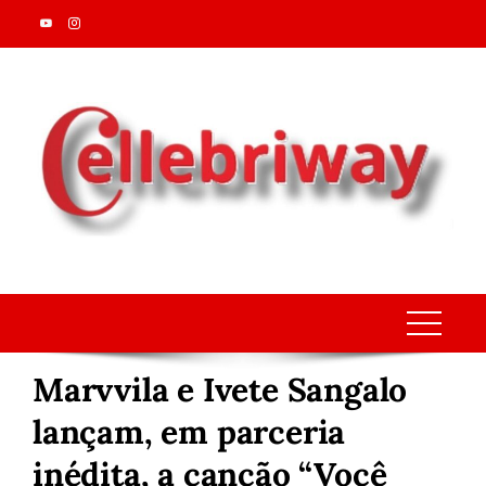
Skip
to
content
Marvvila e Ivete Sangalo
lançam, em parceria
inédita, a canção “Você