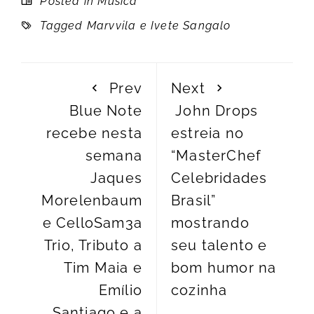
Posted in
Música
Tagged
Marvvila e Ivete Sangalo
Prev
Next
Blue Note
John Drops
recebe nesta
estreia no
semana
“MasterChef
Jaques
Celebridades
Morelenbaum
Brasil”
e CelloSam3a
mostrando
Trio, Tributo a
seu talento e
Tim Maia e
bom humor na
Emílio
cozinha
Santiago e a