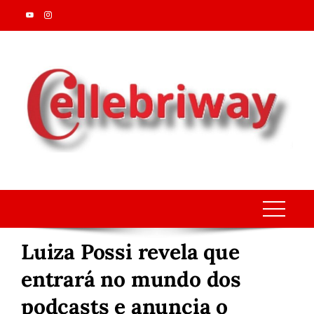
Skip
to
content
Luiza Possi revela que
entrará no mundo dos
podcasts e anuncia o