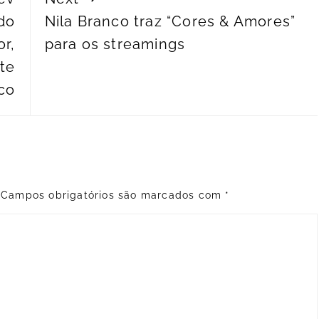
do
Nila Branco traz “Cores & Amores”
or,
para os streamings
te
co
Campos obrigatórios são marcados com
*