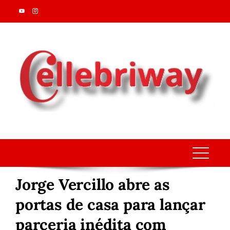
Skip
to
content
Jorge Vercillo abre as
portas de casa para lançar
parceria inédita com