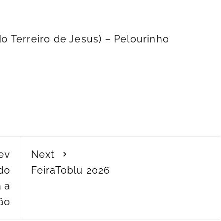
o Terreiro de Jesus) – Pelourinho
ev
Next
 do
FeiraToblu 2026
a a
ão