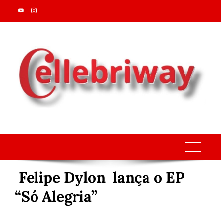
Skip
to
content
Felipe Dylon lança o EP
“Só Alegria”