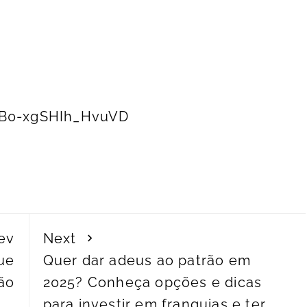
=4B0-xgSHIh_HvuVD
ev
Next
ue
Quer dar adeus ao patrão em
ão
2025? Conheça opções e dicas
para investir em franquias e ter