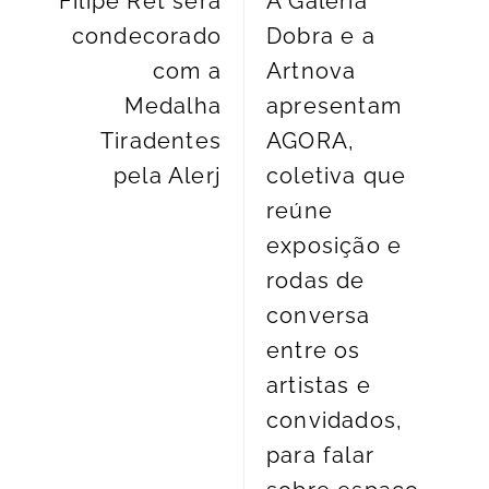
Filipe Ret será
A Galeria
condecorado
Dobra e a
com a
Artnova
Medalha
apresentam
Tiradentes
AGORA,
pela Alerj
coletiva que
reúne
exposição e
rodas de
conversa
entre os
artistas e
convidados,
para falar