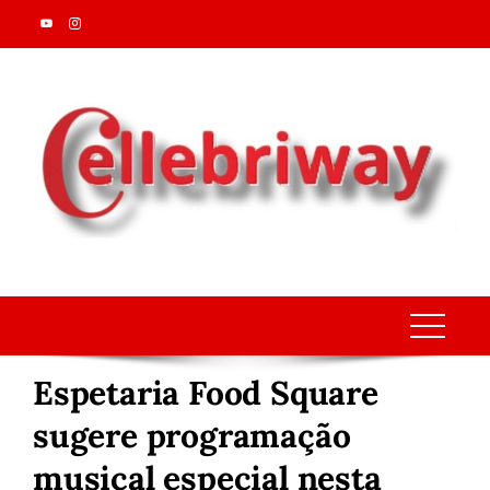
Skip
to
content
Espetaria Food Square
sugere programação
musical especial nesta