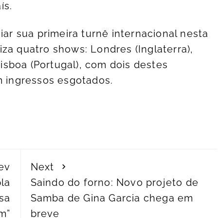
ís.
iar sua primeira turnê internacional nesta
za quatro shows: Londres (Inglaterra),
 Lisboa (Portugal), com dois destes
m ingressos esgotados.
ev
Next
la
Saindo do forno: Novo projeto de
nsa
Samba de Gina Garcia chega em
m”
breve