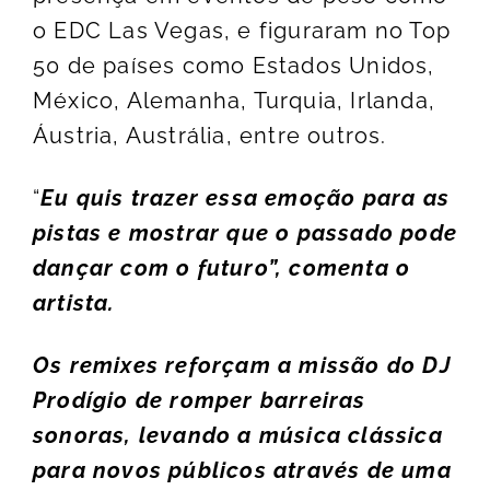
o EDC Las Vegas, e figuraram no Top
50 de países como Estados Unidos,
México, Alemanha, Turquia, Irlanda,
Áustria, Austrália, entre outros.
“
Eu quis trazer essa emoção para as
pistas e mostrar que o passado pode
dan
ç
ar com o futuro
”
, comenta o
artista.
Os remixes refor
ç
am a missão do DJ
Prod
í
gio de romper barreiras
sonoras, levando a m
ú
sica cl
á
ssica
para novos p
ú
blicos atrav
é
s de uma