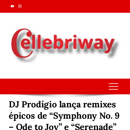
Skip
to
content
DJ Prodígio lança remixes
épicos de “Symphony No. 9
– Ode to Joy” e “Serenade”