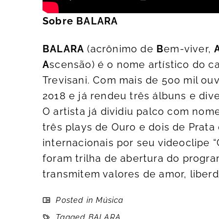
Sobre BALARA
BALARA
(acrônimo de
B
em-viver,
A
scensão) é o nome artístico do c
Trevisani. Com mais de 500 mil o
2018 e já rendeu três álbuns e div
O artista já dividiu palco com no
três plays de Ouro e dois de Prat
internacionais por seu videoclipe
foram trilha de abertura do prog
transmitem valores de amor, liberd
Posted in
Música
Tagged
BALARA