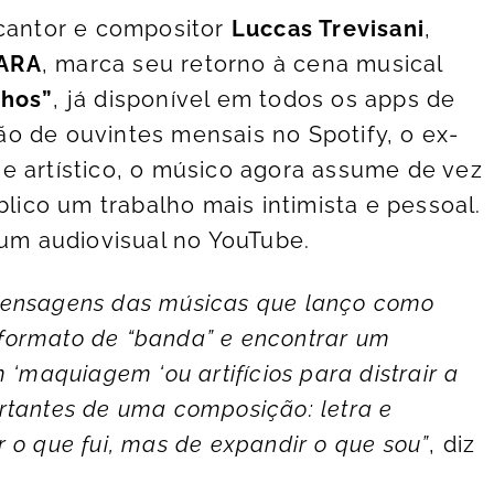
 cantor e compositor
Luccas Trevisani
,
ARA
, marca seu retorno à cena musical
lhos”
, já disponível em todos os apps de
o de ouvintes mensais no Spotify, o ex-
e artístico, o músico agora assume de vez
blico um trabalho mais intimista e pessoal.
m audiovisual no YouTube.
mensagens das músicas que lanço como
formato de “banda” e encontrar um
 ‘maquiagem ‘ou artifícios para distrair a
rtantes de uma composição: letra e
 o que fui, mas de expandir o que sou”
, diz