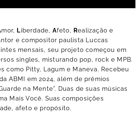
A
mor,
L
iberdade,
A
feto,
R
ealização e
antor e compositor paulista Luccas
uvintes mensais, seu projeto começou em
ersos singles, misturando pop, rock e MPB.
mes como Pitty, Lagum e Maneva. Recebeu
a da ABMI em 2024, além de prêmios
 “Guarde na Mente”. Duas de suas músicas
rama Mais Você. Suas composições
ade, afeto e propósito.