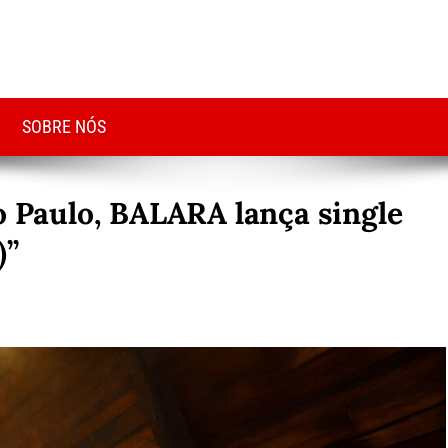
SOBRE NÓS
o Paulo, BALARA lança single
)”