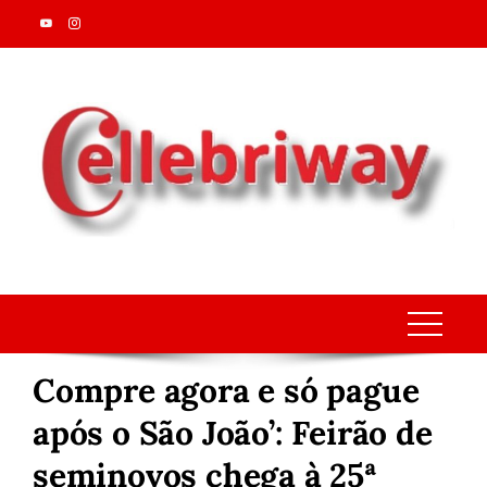
Skip
to
content
Compre agora e só pague
após o São João’: Feirão de
seminovos chega à 25ª