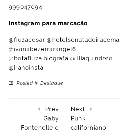
999047094
Instagram para marcação
@fiuzacesar @hotelsonatadeiracema
@ivanabezerrarangel6
@betafiuza.biografa @liliaquindere
@iranoinsta
Posted in
Destaque
Prev
Next
Gaby
Punk
Fontenelle e
californiano