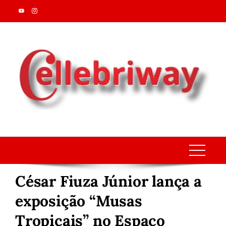
Skip
to
content
César Fiuza Júnior lança a
exposição “Musas
Tropicais” no Espaço