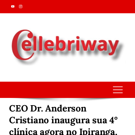
Skip
to
content
CEO Dr. Anderson
Cristiano inaugura sua 4°
clínica agora no Ipiranga,