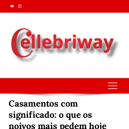
Skip
to
content
Casamentos com
significado: o que os
noivos mais pedem hoje