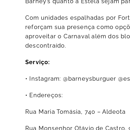
Barney’s quanto a Estela sejam pa
Com unidades espalhadas por Forta
reforçam sua presença como opçõe
aproveitar o Carnaval além dos bl
descontraído.
Serviço:
• Instagram: @barneysburguer @es
• Endereços:
Rua Maria Tomásia, 740 – Aldeota
Rua Monsenhor Otávio de Castro, 