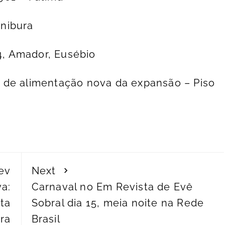
nibura
34, Amador, Eusébio
 de alimentação nova da expansão – Piso
ev
Next
va:
Carnaval no Em Revista de Evê
ta
Sobral dia 15, meia noite na Rede
ra
Brasil