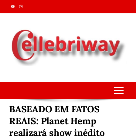
Skip
to
content
BASEADO EM FATOS
REAIS: Planet Hemp
realizará show inédito