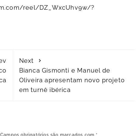
ram.com/reel/DZ_WxcUhv9w/?
ev
Next
co
Bianca Gismonti e Manuel de
ica
Oliveira apresentam novo projeto
em turnê ibérica
Campos obrigatórios são marcados com
*