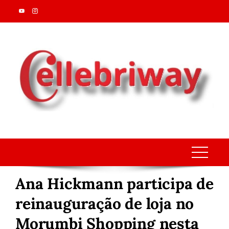
Skip
to
content
Ana Hickmann participa de
reinauguração de loja no
Morumbi Shopping nesta