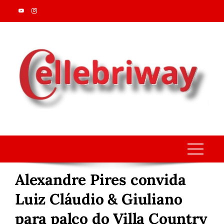
Skip
to
content
Alexandre Pires convida
Luiz Cláudio & Giuliano
para palco do Villa Country