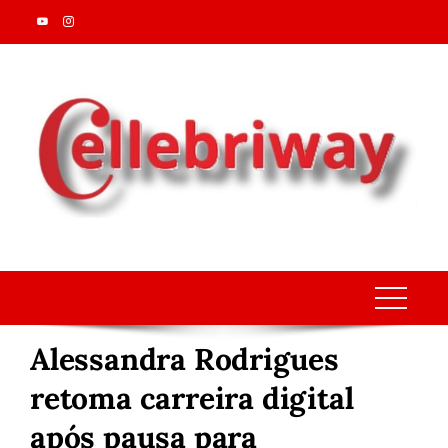
Skip
to
content
Alessandra Rodrigues
retoma carreira digital
após pausa para