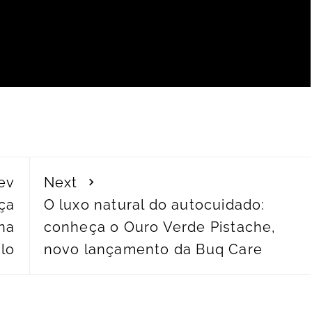
ev
Next
nça
O luxo natural do autocuidado:
na
conheça o Ouro Verde Pistache,
ulo
novo lançamento da Buq Care