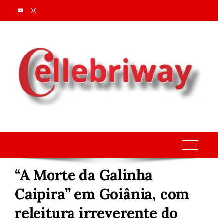
Skip
to
content
“A Morte da Galinha
Caipira” em Goiânia, com
releitura irreverente do