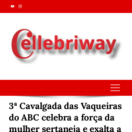
Skip
to
content
3ª Cavalgada das Vaqueiras
do ABC celebra a força da
mulher sertaneja e exalta a