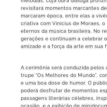
melodias, cuja obra dialoga profun
revisitará momentos marcantes de 
marcaram época, entre elas a vivê
criativa com Vinícius de Moraes, 
eternos da música brasileira. No 
gerações e continuam a celebrar o
amizade e a força da arte em sua 
A cerimônia será conduzida pelos a
trupe “Os Melhores do Mundo”, con
e uma boa dose de humor. O públ
poderá desfrutar de momentos esp
passagens literárias célebres, in
ocasião, e a exibição de minidocu