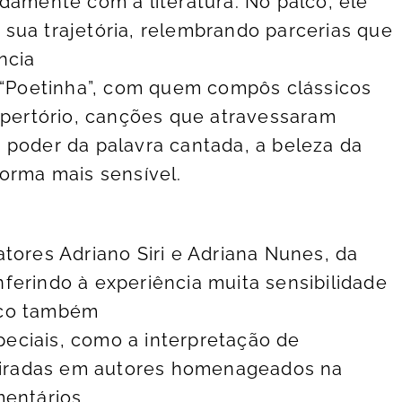
damente com a literatura. No palco, ele
sua trajetória, relembrando parcerias que
ncia
o “Poetinha”, com quem compôs clássicos
repertório, canções que atravessaram
 poder da palavra cantada, a beleza da
forma mais sensível.
tores Adriano Siri e Adriana Nunes, da
ferindo à experiência muita sensibilidade
ico também
eciais, como a interpretação de
spiradas em autores homenageados na
mentários.