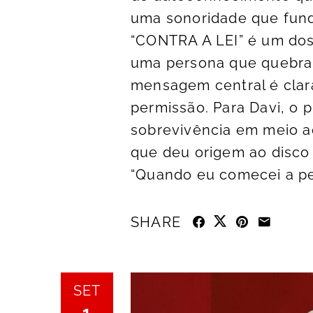
uma sonoridade que funde
“CONTRA A LEI” é um doss
uma persona que quebra r
mensagem central é clara
permissão. Para Davi, o 
sobrevivência em meio ao
que deu origem ao disco
“Quando eu comecei a pen
SHARE
SET
1