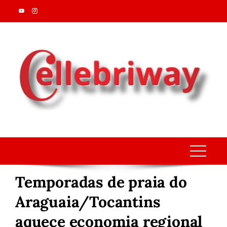
Skip
to
content
Temporadas de praia do
Araguaia/Tocantins
aquece economia regional